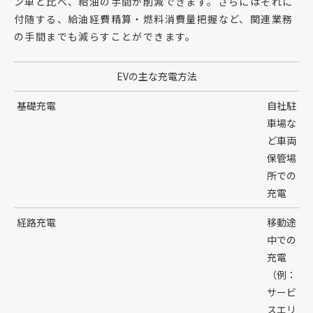
ン車と比べ、給油の手間が削減できます。さらにはそれに
付随する、給油経費精算・燃料消費量把握など、関連業務
の手間までも減らすことができます。
EVの主な充電方法
基礎充電
自社駐
車場な
ど車両
保管場
所での
充電
経路充電
移動途
中での
充電
（例：
サービ
スエリ