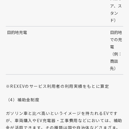
ア、ス
タン
ド）
目的地充電
目的地
での充
電
（例：
商談
先）
※REXEVのサービス利用者の利用実績をもとに算定
（4）補助金制度
ガソリン車と比べ高いというイメージを持たれるEVです
が、車両購入やEV充電器・工事費用などにおいては、補助
金が活用できます。その種類は国や自治体などさまざま。