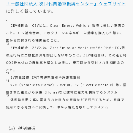
「一般社団法人 次世代自動車振興センター」ウェブサイト
に詳しく載っています。
*1
CEV補助金：CEVとは、Clean Energy Vehicle=環境に優しい車両の
こと。 CEV補助金は、このクリーンエネルギー自動車を購入した際に、
国から交付される補助金のこと。
*2
ZEV補助金：ZEVとは、Zero Emission Vehicle＝EV・PHV・FCV等
の走行時に二酸化炭素を排出しない車のこと。ZEV補助金は、この走行時
CO2排出ゼロの自動車を購入した際に、東京都から交付される補助金の
こと。
*3
EV充電設備: EV用普通充電器や急速充電器
*4
V2H（Vehicle to Home）：V2Hは、EV（Electric Vehicle）等に搭
載された電池から家庭（Home)など建物に電力を供給するシステム
*5
外部給電器：車に蓄えられた電力を家電などで利用するため、家庭で
使用できる電力へと変換して、車から電気を取り出すシステム
（5）税制優遇