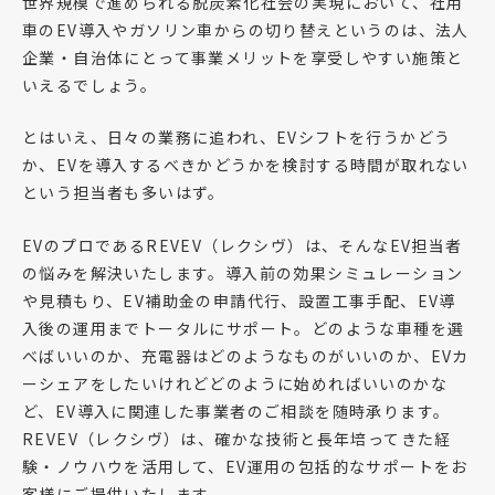
世界規模で進められる脱炭素化社会の実現において、社用
車のEV導入やガソリン車からの切り替えというのは、法人
企業・自治体にとって事業メリットを享受しやすい施策と
いえるでしょう。
とはいえ、日々の業務に追われ、EVシフトを行うかどう
か、EVを導入するべきかどうかを検討する時間が取れない
という担当者も多いはず。
EVのプロであるREVEV（レクシヴ）は、そんなEV担当者
の悩みを解決いたします。導入前の効果シミュレーション
や見積もり、EV補助金の申請代行、設置工事手配、EV導
入後の運用までトータルにサポート。どのような車種を選
べばいいのか、充電器はどのようなものがいいのか、EVカ
ーシェアをしたいけれどどのように始めればいいのかな
ど、EV導入に関連した事業者のご相談を随時承ります。
REVEV（レクシヴ）は、確かな技術と長年培ってきた経
験・ノウハウを活用して、EV運用の包括的なサポートをお
客様にご提供いたします。