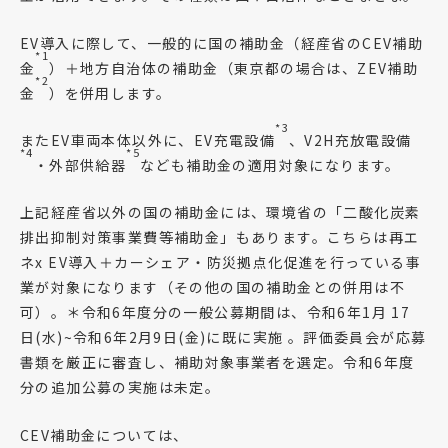
EV導入に際して、一般的に国の補助金（経産省のCEV補助
*1
金
）＋地方自治体の補助金（東京都の場合は、ZEV補助
*2
金
）を併用します。
*3
またEV車両本体以外に、EV充電設備
、V2H充放電設備
*4
*5
・外部供給器
なども補助金の適用対象になります。
上記経産省以外の国の補助金には、環境省の「二酸化炭素
排出抑制対策事業費等補助金」もあります。こちらは再エ
ネx EV導入＋カーシェア・防災拠点化促進を行っている事
業が対象になります（その他の国の補助金との併用は不
可）。＊令和6年度分の一般公募期間は、令和6年1月 17
日(水)~令和6年2月9日(金)に既に実施 。評価委員会が応募
書類を厳正に審査し、補助対象事業者を選定。令和6年度
分の追加公募の実施は未定。
CEV補助金については、