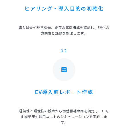
ヒアリング・導入目的の明確化
導入背景や経営課題、既存の車両構成を確認し、EV化の
方向性と課題を整理します。
02
calculate
EV導入前レポート作成
経済性と環境性の観点から切替候補車両を特定し、CO₂
削減効果や運用コストのシミュレーションを実施しま
す。