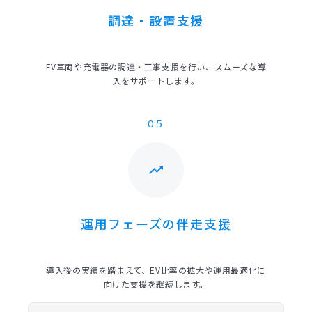
調達・設置支援
EV車両や充電器の調達・工事支援を行い、スムーズな導
入をサポートします。
05
trending_up
運用フェーズの伴走支援
導入後の実績を踏まえて、EV比率の拡大や運用最適化に
向けた支援を継続します。