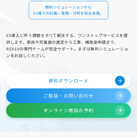
無料シミュレーションから
EV導入の計画・実務・分析を総合支援。
EV導入に伴う課題をすべて解決する、ワンストップサービスを提
供します。車両や充電器の選定から工事、補助金申請まで、
REXEVの専門チームが完全サポート。まずは無料シミュレーショ
ンをお試しください。
資料ダウンロード
arrow_forward
ご相談・お問い合わせ
arrow_forward
オンライン商談の予約
arrow_forward