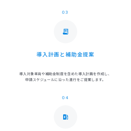
03
receipt_long
導入計画と補助金提案
導入対象車両や補助金制度を含めた導入計画を作成し、
申請スケジュールに沿った進行をご提案します。
04
ev_station