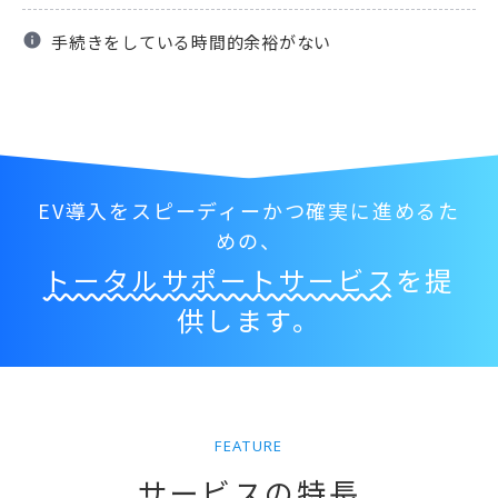
info
手続きをしている時間的余裕がない
EV導入をスピーディーかつ確実に進めるた
めの、
トータルサポートサービス
を提
供します。
FEATURE
サービスの特長