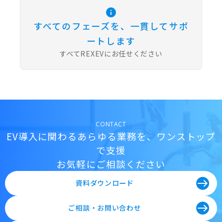
info
すべてのフェーズを、一貫してサポ
ートします
すべてREXEVにお任せください
CONTACT
EV導入に関わるあらゆる業務を、ワンストップ
で支援
お気軽にご相談ください
east
資料ダウンロード
east
ご相談・お問い合わせ