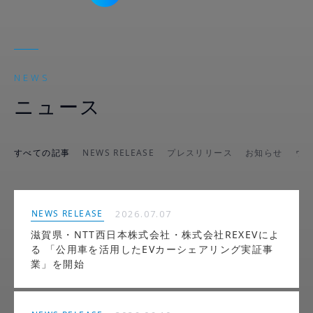
NEWS
ニュース
すべての記事
NEWS RELEASE
プレスリリース
お知らせ
ウ
NEWS RELEASE
2026.07.07
滋賀県・NTT西日本株式会社・株式会社REXEVによ
る 「公用車を活用したEVカーシェアリング実証事
業」を開始