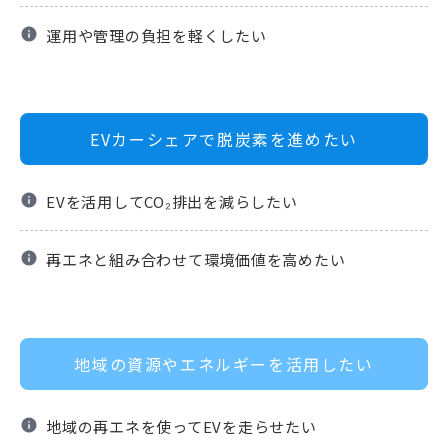
info
運用や管理の負担を軽くしたい
EVカーシェアで脱炭素を進めたい
info
EVを活用してCO₂排出を減らしたい
info
再エネと組み合わせて環境価値を高めたい
地域の資源やエネルギーを活用したい
info
地域の再エネを使ってEVを走らせたい