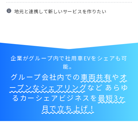
info
地元と連携して新しいサービスを作りたい
企業がグループ内で社用車EVをシェアも可
能。
グループ会社内での
車両共有
や
オ
ープンなシェアリング
など あらゆ
るカーシェアビジネスを
最短3ヶ
月で立ち上げ！