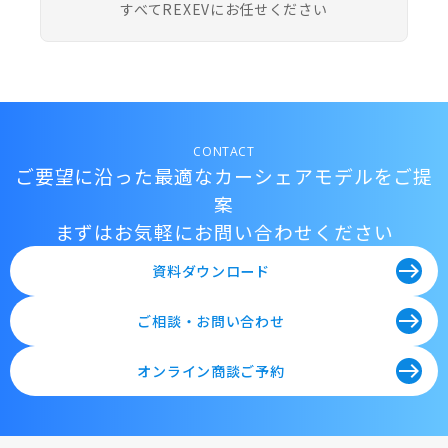
すべてREXEVにお任せください
CONTACT
ご要望に沿った最適なカーシェアモデルをご提
案
まずはお気軽にお問い合わせください
east
資料ダウンロード
east
ご相談・お問い合わせ
east
オンライン商談ご予約