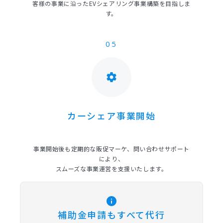
客様の事業に沿ったEVシェアリング事業構築を目指しま
す。
05
settings
カーシェア事業開始
事業開始後も定期的な販促マーケ、問い合わせサポート
により、
スムーズな事業運営を支援いたします。
info
補助金申請もすべて代行