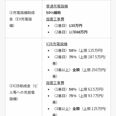
普通充電設備
②充電設備助成
50%補助
金（EV充電設
設置工事費
備）
〈1基目〉
135万円
〈2基目〉以降
68万円
V2B充電設備
〈1基目〉
50%
（上限 125万円）
​​〈2基目〉
75%
（上限 187.5万円/
基）
〈3基以上〉
全額
（上限 250万円/
基）
設置工事費
③V2B助成金（ビ
〈1基目〉
50%
（上限 62.5万円）
ル等への充放電
〈2基目〉
75%
（上限 93.7万円/
設備）
基）
〈3基以上〉
全額
（上限 125万円/
基）