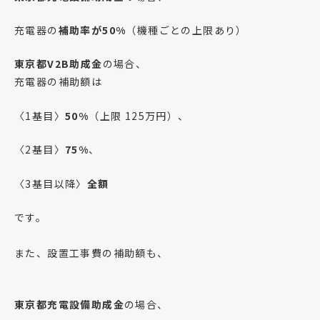
充電器の
補助率が50%
（機種ごとの上限あり）
東京都V2B助成金
の場合、
充電器の補助額は
〈1基目〉
50%
（上限 125万円）、
〈2基目〉
75%
、
〈3基目以降〉
全額
です。
また、設置工事費の補助額も、
東京都充電設備助成金
の場合、