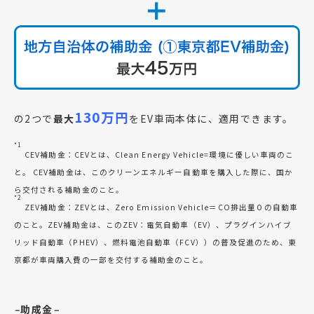
130万円
の2つで
最大
をEV車両本体に、適用できます。
*1
CEV補助金：CEVとは、Clean Energy Vehicle=環境に優しい車両のこ
と。 CEV補助金は、このクリーンエネルギー自動車を購入した際に、国か
ら交付される補助金のこと。
*2
ZEV補助金：ZEVとは、Zero Emission Vehicle＝CO排出量０の自動車
のこと。ZEV補助金は、このZEV：電気自動車（EV）、プラグインハイブ
リッド自動車（PHEV）、燃料電池自動車（FCV））の普及促進のため、東
京都が車両購入費の一部を交付する補助金のこと。
–
助成金
–