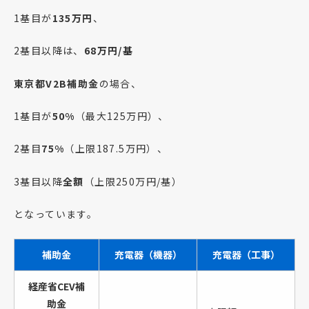
1基目が
135万円
、
2基目以降は、
68万円/基
東京都V2B補助金
の場合、
1基目が
50%
（最大125万円）、
2基目
75%
（上限187.5万円）、
3基目以降
全額
（上限250万円/基）
となっています。
補助金
充電器（機器）
充電器（工事）
経産省CEV補
助金