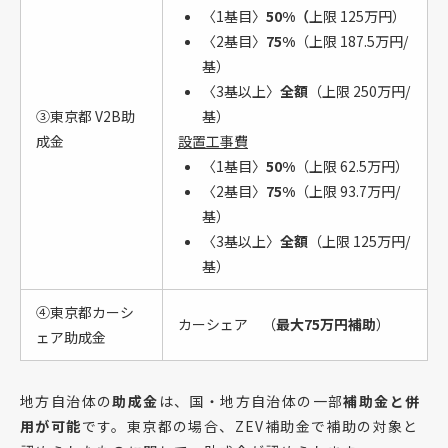
〈1基目〉
50%（
上限 125万円）
〈2基目〉
75%
（上限 187.5万円/
基）
〈3基以上〉
全額
（上限 250万円/
③東京都 V2B助
基）
成金
設置工事費
〈1基目〉
50%
（上限 62.5万円）
〈2基目〉
75%
（上限 93.7万円/
基）
〈3基以上〉
全額
（上限 125万円/
基）
④東京都カーシ
カーシェア （
最大75万円補助
）
ェア助成金
地方自治体の
助成金
は、国・地方自治体の一部
補助金と併
用が可能
です。東京都の場合、ZEV補助金で補助の対象と