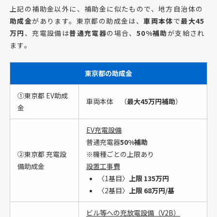
上記の補助金以外に、補助金に似たもので、地方自治体の
助成金
があります。東京都の助成金は、
車両本体
で
最大45
万円
、充電設備は
普通充電器
の場合、
50%補助
が支給され
ます。
東京都の助成金
①東京都 EV助成
車両本体 （
最大45万円補助
）
金
EV充電設備
普通充電器
50%補助
②東京都 充電設
※機種ごとの上限あり
備助成金
設置工事費
〈1基目〉
上限 135万円
〈2基目〉
上限 68万円/基
ビル等への充放電設備（V2B）