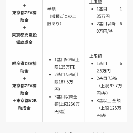
上限額
＋
半額
1基目 1
東京都ZEV補
（機種ごとの上
35万円
助金
限あり）
2基目以降 6
＋
8万円/基
東京都充電設
備助成金
上限額
1基目50%(上
経産省CEV補
1基目 6
限125万円）
助金
2.5万円
2基目75%(上
＋
2基目 75%
限187.5万
東京都ZEV補
（上限 93.7万
円）
助金
円/基）
3基目以降全
＋東京都V2B
3基以上 全額
額(上限250万
助成金
（上限 125万
円/基）
円/基