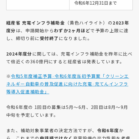
令和6年12月31日まで
経産省 充電インフラ補助金
（黄色ハイライト）の
2023年
度分
は、申請開始から
わずか2ヶ月ほど
で予算の上限に達
し、締切り前に
受付終了
になりました。
2024年度分
に関しては、充電インフラ補助金を昨年に比べ
て倍近くの360億円にすると経産省は発表しています。
※
令和5年度補正予算·令和6年度当初予算案「クリーンエ
ネルギー自動車の普及促進に向けた充電·充てんインフラ
等導入促進補助金」
令和6年度の 1回目の募集は5月〜6月、2回目は8月〜9月
中旬を予定しています。
また、補助対象事業者の決定方法ですが、
令和6年度
か
ら、これまでの
申請順ではなく
充電設備の出力性能を考慮