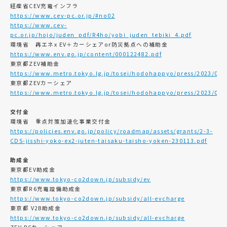
経産省CEV充電インフラ
https://www.cev-pc.or.jp/#no02
https://www.cev-
pc.or.jp/hojo/juden_pdf/R4ho/yobi_juden_tebiki_4.pdf
環境省 再エネx EV＋カーシェアor防災拠点への補助金
https://www.env.go.jp/content/000122482.pdf
東京都ZEV補助金
https://www.metro.tokyo.lg.jp/tosei/hodohappyo/press/2023/03/
東京都ZEVカーシェア
https://www.metro.tokyo.lg.jp/tosei/hodohappyo/press/2023/03/
交付金
環境省 重点対策加速化事業交付金
https://policies.env.go.jp/policy/roadmap/assets/grants/2-3-
CDS-jisshi-yoko-ex2-juten-taisaku-taisho-yoken-230113.pdf
助成金
東京都EV助成金
https://www.tokyo-co2down.jp/subsidy/ev
東京都R6充電設備助成金
https://www.tokyo-co2down.jp/subsidy/all-evcharge
東京都 V2B助成金
https://www.tokyo-co2down.jp/subsidy/all-evcharge