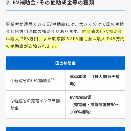
2. EV補助金·その他助成金等の種類
事業者が適用できるEV補助金には、大きく分けて国の補助
金と地方自治体の補助金があります。
経産省の
CEV
補助金
は
最大で85万円
、また東京都の
ZEV
補助金は
最大で45万円
の補助金が支給されます。
国の補助金
車両本体
（最大85万円補
*1
①経産省のCEV補助金
助
）
EV充電設備
②経産省の充電インフラ補
（充電器・設備設置費50〜
助金
100％補助）