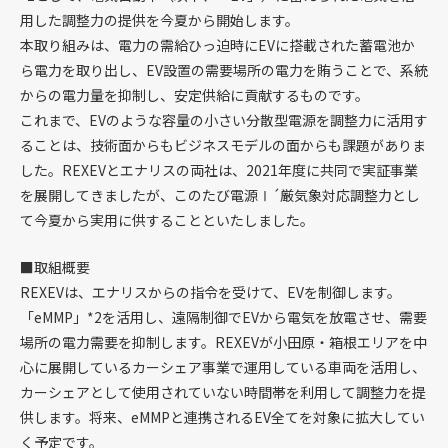
用した調整力の提供を今夏から開始します。
本取り組みは、電力の需給ひっ迫時にEVに搭載された蓄電池か
ら電力を取り出し、EV設置の需要場所の電力を賄うことで、系統
からの電力量を抑制し、安定供給に貢献するものです。
これまで、EVのような容量の小さい分散型電源を調整力に活用す
ることは、技術面からもビジネスモデルの面からも課題がありま
した。REXEVとエナリスの両社は、2021年度に共同で実証事業
を展開してきましたが、このたび電源Ⅰ´厳気象対応調整力とし
て今夏から実用に供することといたしました。
■取組概要
REXEVは、エナリスからの指令を受けて、EVを制御します。
「eMMP」*2を活用し、遠隔制御でEVから電気を放電させ、需要
場所の電力需要を抑制します。REXEVが小田原・箱根エリアを中
心に展開しているカーシェア事業で運用している車両を活用し、
カーシェアとして使用されていない時間帯を利用して調整力を提
供します。将来、eMMPと連携されるEV全てを対象に拡大してい
く予定です。