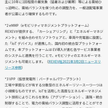
主に10年に1回程度の厳気象（猛暑および厳寒）等による需給ひ
っ迫時に、需給バランスを保つための調整力を、一般送配電事業
者が公募により確保するものです。
*2 eMMP（eモビリティマネジメントプラットフォーム）
REXEVが提供する、「カーシェアリング」と「エネルギーマネジ
メント」を組み合わせたソフトウェアと、車両や充電器に設置し
た「IoT デバイス」が連携した、国内初の統合型プラットフォー
ムです。本プラットフォームは EV導入が進む各サービス事業者
のシステムと連携を行うことで、eモビリティのエネルギーマネ
ジメントも可能とします。（
REXEV社2021年3月2日ニュースリ
リース参照
）
*3 VPP（仮想発電所：バーチャルパワープラント）
工場や家庭などが有する分散型のエネルギーリソース一つ一つは
小規模なものですが、IoTを活用した高度なエネルギーマネジメ
ント技術によりこれらを束ね（アグリゲーション）、遠隔・統合
制御することで、電力の需給バランス調整に活用することができ