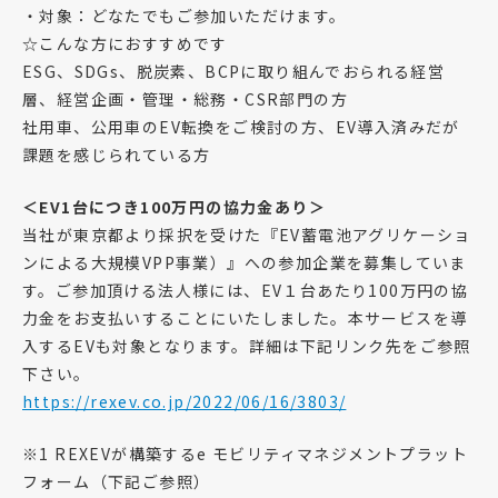
・対象：どなたでもご参加いただけます。
☆こんな方におすすめです
ESG、SDGs、脱炭素、BCPに取り組んでおられる経営
層、経営企画・管理・総務・CSR部門の方
社用車、公用車のEV転換をご検討の方、EV導入済みだが
課題を感じられている方
＜EV1台につき100万円の協力金あり＞
当社が東京都より採択を受けた『EV蓄電池アグリケーショ
ンによる大規模VPP事業）』への参加企業を募集していま
す。ご参加頂ける法人様には、EV１台あたり100万円の協
力金をお支払いすることにいたしました。本サービスを導
入するEVも対象となります。詳細は下記リンク先をご参照
下さい。
https://rexev.co.jp/2022/06/16/3803/
※1 REXEVが構築するe モビリティマネジメントプラット
フォーム（下記ご参照）