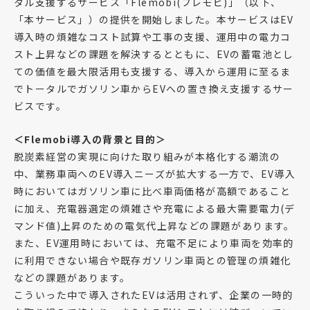
タル支援するサービス「Flemobi(フレモビ)」（以下、
「本サービス」）の提供を開始しました。本サービスはEV
導入時の煩雑なコスト試算や工事の支援、運用中の電力コ
スト上昇などの課題を解決するとともに、EVの蓄電池とし
ての価値を最大限活用も支援する、導入から運用に至るま
でトータルでガソリン車からEVへの置き換え支援するサー
ビスです。
＜Flemobi導入の背景と目的＞
脱炭素経営の実現に向けた取り組みが本格化する潮流の
中、業務車両へのEV導入ニーズが拡大する一方で、EV導入
時においてはガソリン車に比べ車両価格が高額であること
に加え、充電器選定の煩雑さや充電による最大需要電力(デ
マンド値)上昇のための電気代上昇などの課題があります。
また、EV運用時においては、充電不足により車両を効率的
に利用できない場合や既存ガソリン車両との管理の煩雑化
などの課題があります。
こういった中で導入されたEVは活用されず、企業の一時的